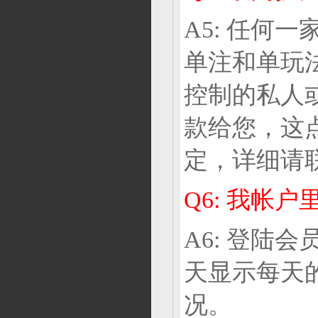
A5: 任何
单注和单玩
控制的私人
款给您，这
定，详细请
Q6: 我帐
A6: 登陆
天显示每天
况。