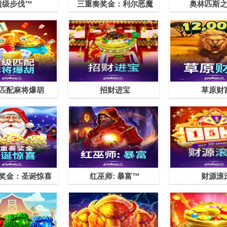
超级步伐™
三重奏奖金：利尔恶魔
奥林匹斯
匹配麻将爆胡
招财进宝
草原财
奖金：圣诞惊喜
红巫师: 暴富™
财源滚