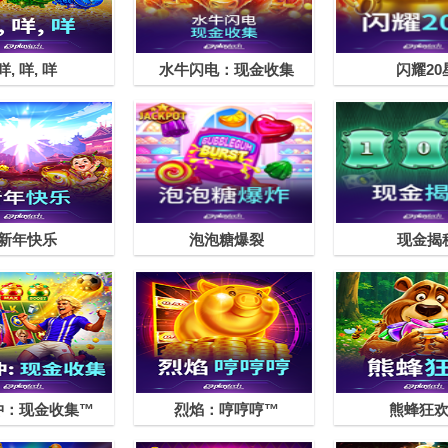
咩, 咩, 咩
水牛闪电：现金收集
闪耀20
新年快乐
泡泡糖爆裂
现金揭
冲：现金收集™
烈焰：哼哼哼™
熊蜂狂