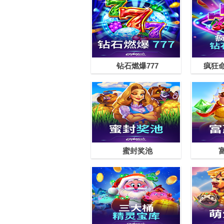
钻石燃爆777
疯狂
蜜封奖池