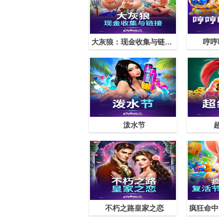
大灰狼：现金收集与链接™
哼哼
泼水节
不朽之路皇家之恋