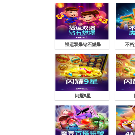
福运双爆钻石燃爆
不朽
闪耀9星