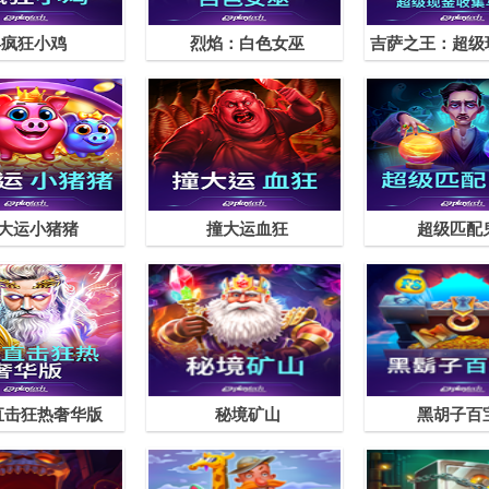
4疯狂小鸡
烈焰：白色女巫
大运小猪猪
撞大运血狂
超级匹配
直击狂热奢华版
秘境矿山
黑胡子百