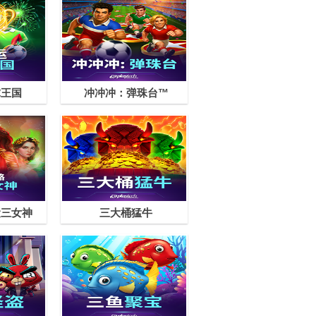
球王国
冲冲冲：弹珠台™
运三女神
三大桶猛牛