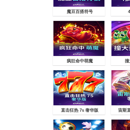
魔豆百搭符号
疯狂命中萌魔
撞
直击狂热 7s 奢华版
宙斯