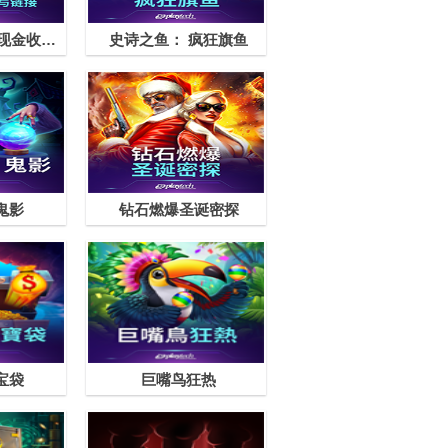
吉萨之王：超级现金收集与链接
史诗之鱼： 疯狂旗鱼
鬼影
钻石燃爆圣诞密探
宝袋
巨嘴鸟狂热