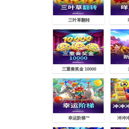
三叶草翻转
三重奏奖金 10000
幸运阶梯™
冲冲