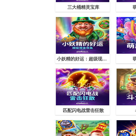
三大桶精灵宝库
小妖精的好运：超级现金收集™
匹配闪电战雷击狂散