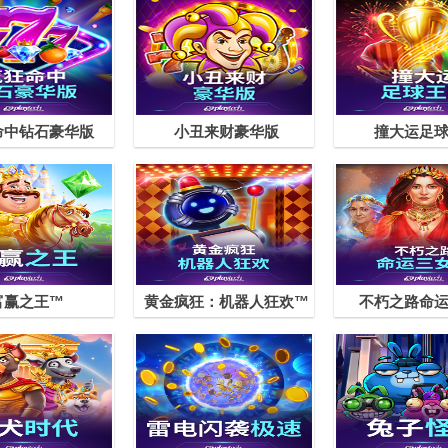
命中钻石豪华版
小丑来财豪华版
撞大运足
富赢之王™
黄金疯狂：机器人狂欢™
不朽之路命