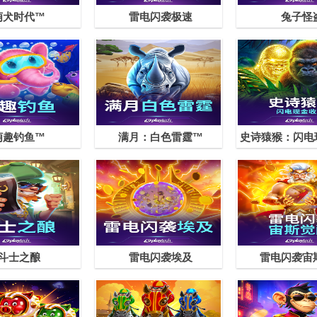
萌犬时代™
雷电闪袭极速
兔子怪
萌趣钓鱼™
满月：白色雷霆™
斗士之酿
雷电闪袭埃及
雷电闪袭宙