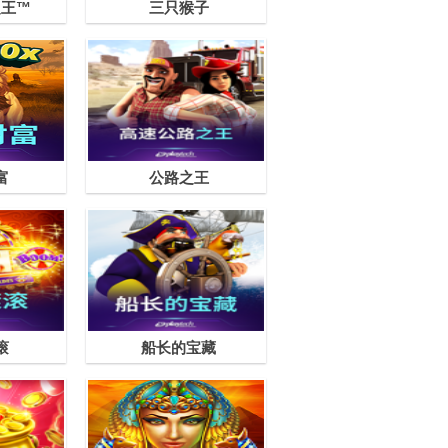
之王™
三只猴子
富
公路之王
滚
船长的宝藏