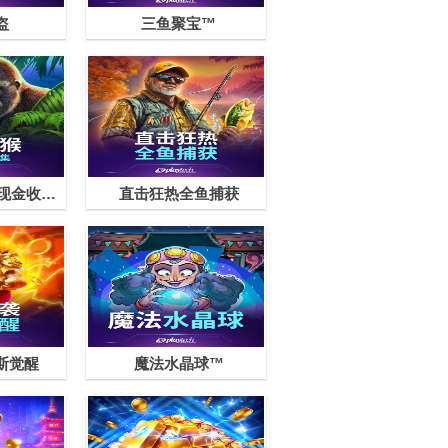
盗
三鱼聚宝™
史诗猿猴：闪电现金收集™
直击狂热全鱼捕获
斯觉醒
魔法水晶球™