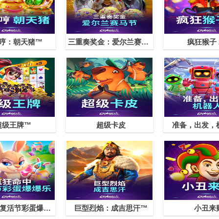
哼：朝天猪™
三重奏奖金：爱尔兰赛马节™
疯狂猴子 
超级王牌™
超级卡皮
准备，出发，
疯狂命中复活节彩蛋爆爆乐
巨型烈焰：成吉思汗™
小丑来