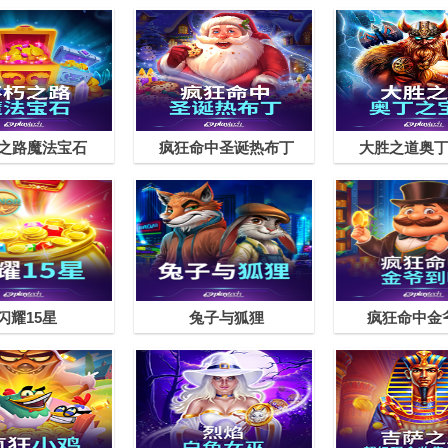
之路魔法宝石
疯狂命中圣诞热布丁
大胜之道奥
闪耀15星
兔子与狐狸
疯狂命中金