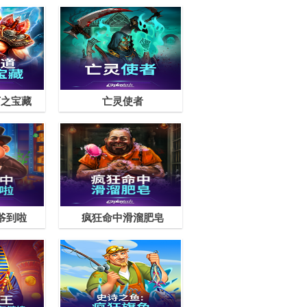
丁之宝藏
亡灵使者
爷到啦
疯狂命中滑溜肥皂