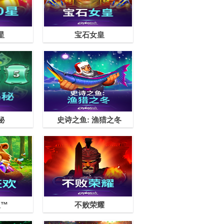
星
宝石女皇
秘
史诗之鱼: 渔猎之冬
欢™
不败荣耀