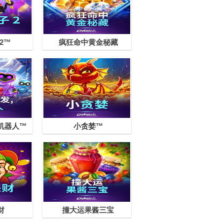
2™
疯狂命中黄金秘藏
机器人™
小贪婪™
财
撞大运果酱三宝