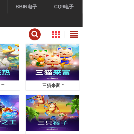
BBIN电子
CQ9电子
热™
三猫来富™