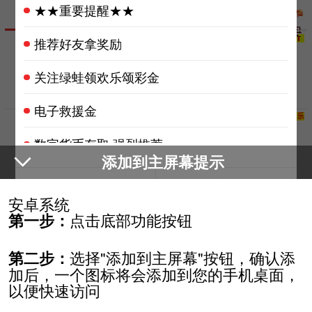
★★重要提醒★★
热门
赛车飞艇
极速彩
时时彩
六合彩
推荐好友拿奖励
关注绿蛙领欢乐颂彩金
新澳门六合彩
香港六合彩
澳洲幸运5
电子救援金
数字货币存取 强烈推荐
添加到主屏幕提示
澳洲幸运10
极速六合彩
Choice真人
8932省份地区易记域名
30分钟内不再弹出
关闭
安卓系统
专用浏览器访问游戏
点击底部功能按钮
第一步：
开元棋牌
PG电子
极速赛车
选择"添加到主屏幕"按钮，确认添
第二步：
加后，一个图标将会添加到您的手机桌面，
以便快速访问